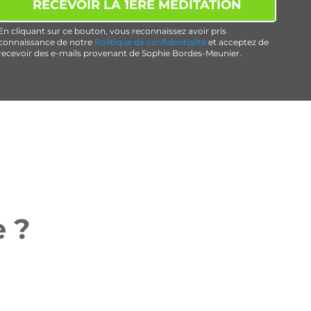
RECEVOIR LA 1ÈRE MÉDITATION
En cliquant sur ce bouton, vous reconnaissez avoir pris
connaissance de notre
Politique de confidentialité
et acceptez de
recevoir des e-mails provenant de Sophie Bordes-Meunier.
e ?