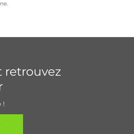
nne.
t retrouvez
r
 !
E